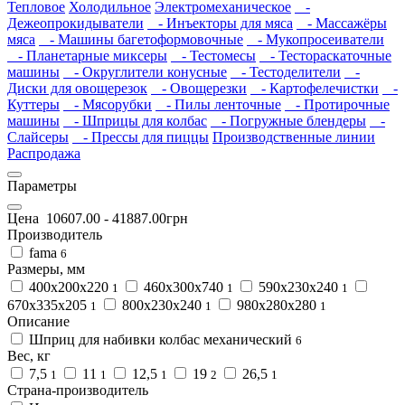
Тепловое
Холодильное
Электромеханическое
-
Дежеопрокидыватели
- Инъекторы для мяса
- Массажёры
мяса
- Машины багетоформовочные
- Мукопросеиватели
- Планетарные миксеры
- Тестомесы
- Тестораскаточные
машины
- Округлители конусные
- Тестоделители
-
Диски для овощерезок
- Овощерезки
- Картофелечистки
-
Куттеры
- Мясорубки
- Пилы ленточные
- Протирочные
машины
- Шприцы для колбас
- Погружные блендеры
-
Слайсеры
- Прессы для пиццы
Производственные линии
Распродажа
Параметры
Цена
10607.00
-
41887.00
грн
Производитель
fama
6
Размеры, мм
400х200х220
460х300х740
590х230х240
1
1
1
670х335х205
800х230х240
980х280х280
1
1
1
Описание
Шприц для набивки колбас механический
6
Вес, кг
7,5
11
12,5
19
26,5
1
1
1
2
1
Страна-производитель