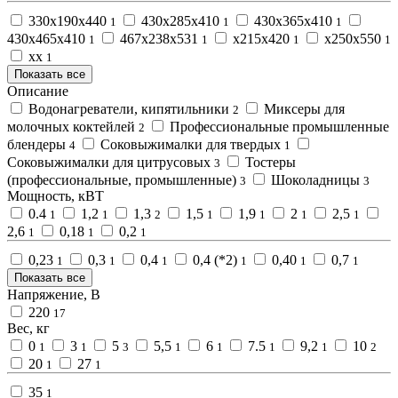
330х190х440
430х285х410
430х365х410
1
1
1
430х465х410
467х238х531
х215х420
х250х550
1
1
1
1
хх
1
Показать все
Описание
Водонагреватели, кипятильники
Миксеры для
2
молочных коктейлей
Профессиональные промышленные
2
блендеры
Соковыжималки для твердых
4
1
Соковыжималки для цитрусовых
Тостеры
3
(профессиональные, промышленные)
Шоколадницы
3
3
Мощность, кВТ
0.4
1,2
1,3
1,5
1,9
2
2,5
1
1
2
1
1
1
1
2,6
0,18
0,2
1
1
1
0,23
0,3
0,4
0,4 (*2)
0,40
0,7
1
1
1
1
1
1
Показать все
Напряжение, В
220
17
Вес, кг
0
3
5
5,5
6
7.5
9,2
10
1
1
3
1
1
1
1
2
20
27
1
1
35
1