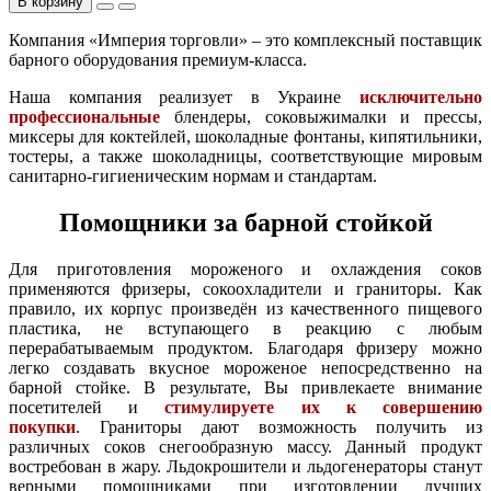
В корзину
Компания «Империя торговли» – это комплексный поставщик
барного оборудования премиум-класса.
Наша компания реализует в Украине
исключительно
профессиональные
блендеры, соковыжималки и прессы,
миксеры для коктейлей, шоколадные фонтаны, кипятильники,
тостеры, а также шоколадницы, соответствующие мировым
санитарно-гигиеническим нормам и стандартам.
Помощники за барной стойкой
Для приготовления мороженого и охлаждения соков
применяются фризеры, сокоохладители и
граниторы
. Как
правило, их корпус произведён из качественного пищевого
пластика, не вступающего в реакцию с любым
перерабатываемым продуктом. Благодаря фризеру можно
легко создавать вкусное мороженое непосредственно на
барной стойке. В результате, Вы привлекаете внимание
посетителей и
стимулируете их к совершению
покупки
. Граниторы дают возможность получить из
различных соков снегообразную массу. Данный продукт
востребован в жару. Льдокрошители и льдогенераторы станут
верными помощниками при изготовлении лучших