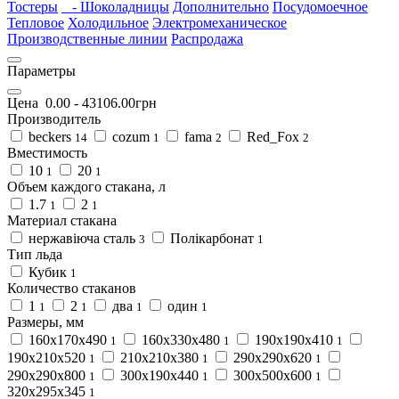
Тостеры
- Шоколадницы
Дополнительно
Посудомоечное
Тепловое
Холодильное
Электромеханическое
Производственные линии
Распродажа
Параметры
Цена
0.00
-
43106.00
грн
Производитель
beckers
cozum
fama
Red_Fox
14
1
2
2
Вместимость
10
20
1
1
Объем каждого стакана, л
1.7
2
1
1
Материал стакана
нержавіюча сталь
Полікарбонат
3
1
Тип льда
Кубик
1
Количество стаканов
1
2
два
один
1
1
1
1
Размеры, мм
160х170х490
160х330х480
190х190х410
1
1
1
190х210х520
210х210х380
290х290х620
1
1
1
290х290х800
300х190х440
300х500х600
1
1
1
320х295х345
1