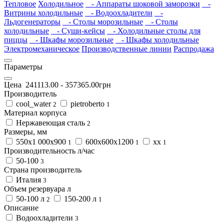
Тепловое
Холодильное
- Аппараты шоковой замoрoзки
-
Витрины холодильные
- Водоохладители
-
Льдогенераторы
- Столы морозильные
- Столы
холодильные
- Суши-кейсы
- Холодильные столы для
пиццы
- Шкафы морозильные
- Шкафы холодильные
Электромеханическое
Производственные линии
Распродажа
Параметры
Цена
241113.00
-
357365.00
грн
Производитель
cool_water
pietroberto
2
1
Материал корпуса
Нержавеющая сталь
2
Размеры, мм
550х1 000х900
600х600х1200
хх
1
1
1
Производительность л/час
50-100
3
Страна производитель
Италия
3
Объем резервуара л
50-100 л
150-200 л
2
1
Описание
Водоохладители
3