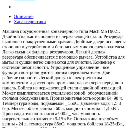
Описание
Характеристики
Машина посудомоечная конвейерного типа Mach MST9021.
Двойной каркас выполнен из нержавеющей стали. Резервуар
выполнен с закругленными краями. Двойные двери оснащены
стопорным устройством и безопасным микропереключателем.
Легко съемная фильтры резервуаров. Легкий дренаж
резервуара обеспечивается с помощью рычага. Устройства для
мытья и сушки легко снимаются для очистки. Конвейер с
системой безопасности. Упрощенное управление - все
функции контролируются одним переключателем. Две
рабочие скорости. Легкий доступ к электрическим
компонентам и доступ для промывки насоса через переднюю
панель. Бойлер из нержавеющей стали с двойной изоляцией.
Может комплектоваться сушильной зоной, оборудованной
столами обслуживания. Производительность-корзин 64_98 ч.
Температура воды, подаваемой _ 55оС. Давление воды 1,5-3
бар. Мытье: объем ванны - 60 л, мощность помпы - 1,4 кВт.
Производительность насоса 900л _ час. мощность
нагревательного элемента 9-15 кВт. Ополаскивания: объем
ванны - 24 л, температура 85оС, мощность бойлера 18-25кВт.,