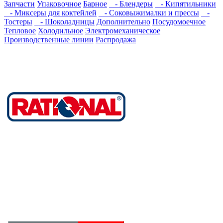
Запчасти
Упаковочное
Барное
- Блендеры
- Кипятильники
- Миксеры для коктейлей
- Соковыжималки и прессы
-
Тостеры
- Шоколадницы
Дополнительно
Посудомоечное
Тепловое
Холодильное
Электромеханическое
Производственные линии
Распродажа