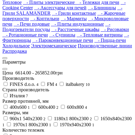
Тепловое
- Плиты электрические
- Тележки для печи
-
Cooking Center
- Аксессуары для печей
- Блинницы
-
Грили SALAMANDER
- Грили контактные
- Жарочные
поверхности
- Коптильни
- Мармиты
- Микроволновые
печи
- Печи подовые
- Плиты индукционные
-
Подогреватели посуды
- Расстоечные шкафы
- Рисоварки
- Ротационные печи
- Супницы
- Тепловые витрины
-
Фритюрницы
- Пароконвекционные печи
- Пицца-печи
Холодильное
Электромеханическое
Производственные линии
Распродажа
Параметры
Цена
6614.00
-
265852.00
грн
Производитель
FINES d.o.o.
FM
italbakery
4
4
10
Страна производитель
Италия
7
Размер противней, мм
400x600
600х400
600х800
1
2
4
Размеры, мм
960х1 540х2300
1180х1 800х2300
1650х840х2300
2
2
1970х1 800х2300
1970х940х2300
1
1
1
Количество тележек