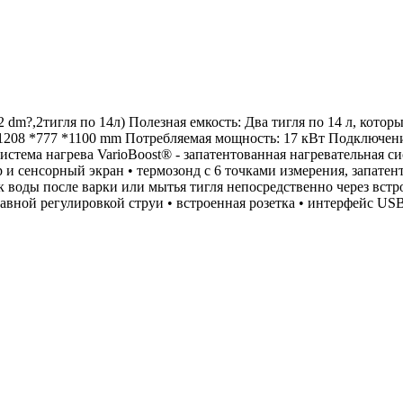
m?,2тигля по 14л) Полезная емкость: Два тигля по 14 л, которы
 1208 *777 *1100 mm Потребляемая мощность: 17 кВт Подключен
система нагрева VarioBoost® - запатентованная нагревательная 
и сенсорный экран • термозонд с 6 точками измерения, запатен
к воды после варки или мытья тигля непосредственно через встр
вной регулировкой струи • встроенная розетка • интерфейс USB 