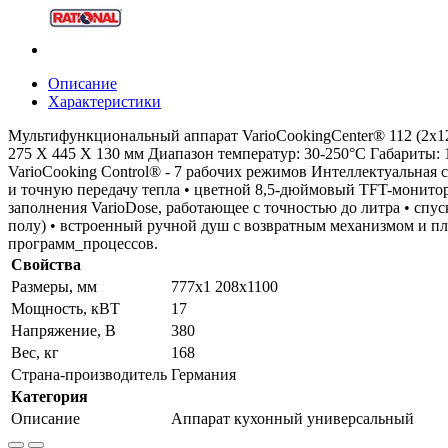
Описание
Характеристики
Мультифункциональный аппарат VarioCookingCenter® 112 (2x12 d
275 Х 445 Х 130 мм Диапазон температур: 30-250°C Габариты:
VarioCooking Control® - 7 рабочих режимов Интеллектуальная 
и точную передачу тепла • цветной 8,5-дюймовый TFT-монитор 
заполнения VarioDose, работающее с точностью до литра • спус
полу) • встроенный ручной душ с возвратным механизмом и пла
программ_процессов.
Свойства
Размеры, мм
777х1 208х1100
Мощность, кВТ
17
Напряжение, В
380
Вес, кг
168
Страна-производитель
Германия
Категория
Описание
Аппарат кухонный универсальный