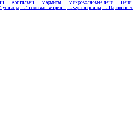
ти
- Коптильни
- Мармиты
- Микроволновые печи
- Печи 
Супницы
- Тепловые витрины
- Фритюрницы
- Пароконвек