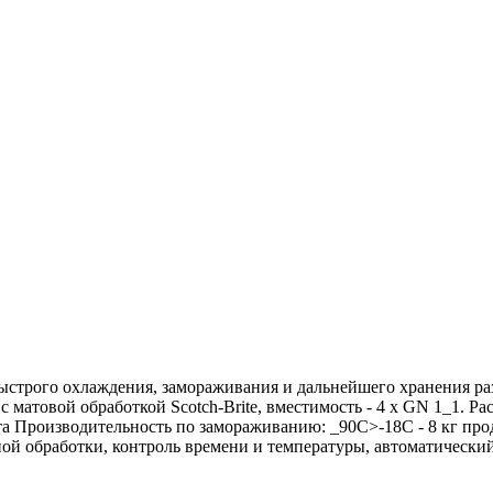
быстрого охлаждения, замораживания и дальнейшего хранения 
 матовой обработкой Scotch-Brite, вместимость - 4 х GN 1_1. Ра
а Производительность по замораживанию: _90C>-18C - 8 кг про
ной обработки, контроль времени и температуры, автоматически