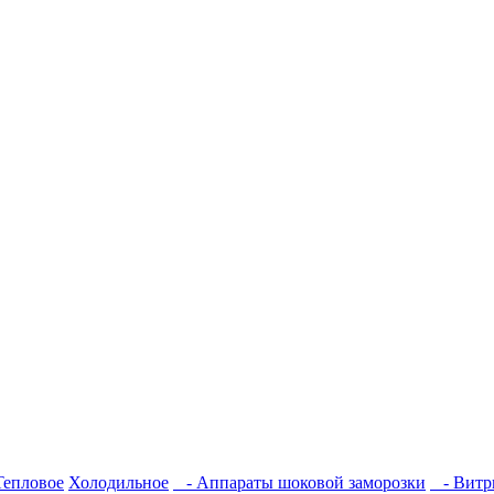
Тепловое
Холодильное
- Аппараты шоковой замoрoзки
- Витр