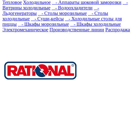
Тепловое
Холодильное
- Аппараты шоковой замoрoзки
-
Витрины холодильные
- Водоохладители
-
Льдогенераторы
- Столы морозильные
- Столы
холодильные
- Суши-кейсы
- Холодильные столы для
пиццы
- Шкафы морозильные
- Шкафы холодильные
Электромеханическое
Производственные линии
Распродажа