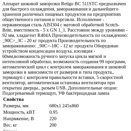
Аппарат шоковой заморозки Retigo BC 511STC предназначен
для быстрого охлаждения, замораживания и дальнейшего
хранения различных пищевых продуктов на предприятиях
общественного питания и торговли. Исполнение -
нержавеющая сталь AISI304 с матовой обработкой Scotch-
Brite, вместимость - 5 х GN 1_1. Расстояние между уровнями -
92 мм, хладагент R404A Производительность по охлаждению:
_90C>_3C - 20 кг продукта Производительность по
замораживанию: _90C>-18C - 12 кг продукта Оборудован
устройством конденсации воздуха, изоляция -
60мм,возможность ручного запуска цикла мягкой и
интенсивной обработки, возможность создания 99 программ,
автоматический цикл с контролем замораживания и шоковой
заморозки в зависимости от размеров и типа продукта,,
термощуп с контролем правильности вставки, 5-скоростной
вентилятор, автоматическая остановка вентилятора при
открытии дверцы., разъем USB. Дополнительные опции:
Подогреваемый термощуп, УФ бактерицидная лампа
Свойства
Размеры, мм
680х1 245х860
Мощность, кВТ
0.95
Напряжение, В
220
Вес, кг
200