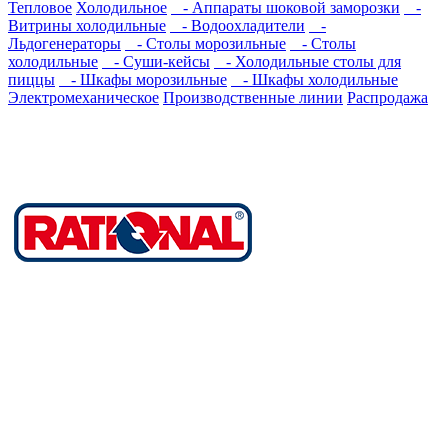
Тепловое
Холодильное
- Аппараты шоковой замoрoзки
-
Витрины холодильные
- Водоохладители
-
Льдогенераторы
- Столы морозильные
- Столы
холодильные
- Суши-кейсы
- Холодильные столы для
пиццы
- Шкафы морозильные
- Шкафы холодильные
Электромеханическое
Производственные линии
Распродажа