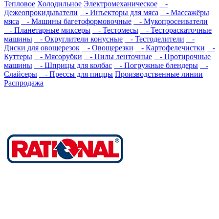
Тепловое
Холодильное
Электромеханическое
-
Дежеопрокидыватели
- Инъекторы для мяса
- Массажёры
мяса
- Машины багетоформовочные
- Мукопросеиватели
- Планетарные миксеры
- Тестомесы
- Тестораскаточные
машины
- Округлители конусные
- Тестоделители
-
Диски для овощерезок
- Овощерезки
- Картофелечистки
-
Куттеры
- Мясорубки
- Пилы ленточные
- Протирочные
машины
- Шприцы для колбас
- Погружные блендеры
-
Слайсеры
- Прессы для пиццы
Производственные линии
Распродажа