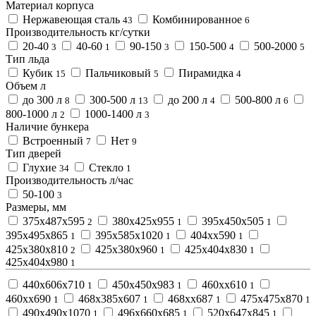
Материал корпуса
Нержавеющая сталь
Комбинированное
43
6
Производительность кг/сутки
20-40
40-60
90-150
150-500
500-2000
3
1
3
4
5
Тип льда
Кубик
Пальчиковый
Пирамидка
15
5
4
Объем л
до 300 л
300-500 л
до 200 л
500-800 л
8
13
4
6
800-1000 л
1000-1400 л
2
3
Наличие бункера
Встроенный
Нет
7
9
Тип дверей
Глухие
Стекло
34
1
Производительность л/час
50-100
3
Размеры, мм
375х487х595
380х425х955
395х450х505
2
1
1
395х495х865
395х585х1020
404хх590
1
1
1
425х380х810
425х380х960
425х404х830
2
1
1
425х404х980
1
440х606х710
450х450х983
460хх610
1
1
1
460хх690
468х385х607
468хх687
475х475х870
1
1
1
1
490х490х1070
496х660х685
520х647х845
1
1
1