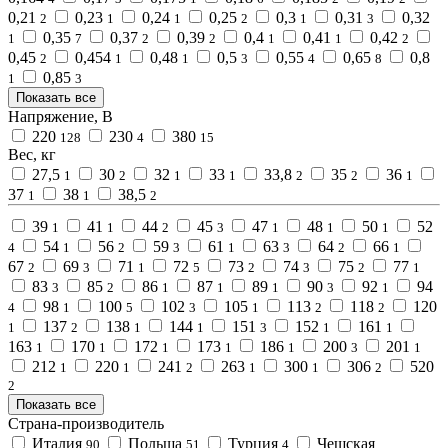
0,21
0,23
0,24
0,25
0,3
0,31
0,32
2
1
1
2
1
3
0,35
0,37
0,39
0,4
0,41
0,42
1
7
2
2
1
1
2
0,45
0,454
0,48
0,5
0,55
0,65
0,8
2
1
1
3
4
8
0,85
1
3
Показать все
Напряжение, В
220
230
380
128
4
15
Вес, кг
27,5
30
32
33
33,8
35
36
1
2
1
1
2
2
1
37
38
38,5
1
1
2
39
41
44
45
47
48
50
52
1
1
2
3
1
1
1
54
56
59
61
63
64
66
4
1
2
3
1
3
2
1
67
69
71
72
73
74
75
77
2
3
1
5
2
3
2
1
83
85
86
87
89
90
92
94
3
2
1
1
1
3
1
98
100
102
105
113
118
120
4
1
5
3
1
2
2
137
138
144
151
152
161
1
2
1
1
3
1
1
163
170
172
173
186
200
201
1
1
1
1
1
3
1
212
220
241
263
300
306
520
1
1
2
1
1
2
2
Показать все
Страна-производитель
Италия
Польша
Турция
Чешская
90
51
4