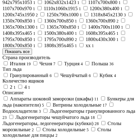
942х795х1053
1062х832х1423
1107х700х800
1
1
1
1107х700х970
1110х1060х1915
1200х380х400
1
1
1
1200х745х1950
1250х790х1000
1318х845х2130
2
1
3
1350х700х850
1360х700х850
1360х700х890
1
1
2
1365х700х1300
1365х700х850
1400х700х1100
1
1
1
1408х395х465
1500х380х400
1608х395х465
1
1
1
1795х700х850
1795х700х890
1800х430х300
1
2
1
1800х700х850
1808х395х465
хх
1
1
1
Показать все
Страна производитель
Италия
Чехия
Турция
Польша
19
7
4
36
Тип льда
Гранулированный
Чешуйчатый
Кубик
6
6
4
Количество ящиков
2
4
1
1
Описание
Аппараты шоковой заморозки (шкафы)
Бункеры для
11
льда (накопители)
Витрины холодильные
5
17
Водоохладители
Льдогенераторы гранулированного льда
3
Льдогенераторы чешуйчатого льда
23
18
Льдогенераторы, ледогенераторы (кубики)
Столы
28
морозильные
Столы холодильные
Столы
2
5
холодильные для пиццы
2