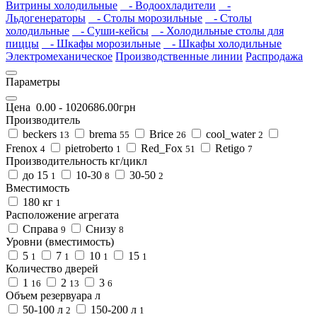
Витрины холодильные
- Водоохладители
-
Льдогенераторы
- Столы морозильные
- Столы
холодильные
- Суши-кейсы
- Холодильные столы для
пиццы
- Шкафы морозильные
- Шкафы холодильные
Электромеханическое
Производственные линии
Распродажа
Параметры
Цена
0.00
-
1020686.00
грн
Производитель
beckers
brema
Brice
cool_water
13
55
26
2
Frenox
pietroberto
Red_Fox
Retigo
4
1
51
7
Производительность кг/цикл
до 15
10-30
30-50
1
8
2
Вместимость
180 кг
1
Расположение агрегата
Справа
Снизу
9
8
Уровни (вместимость)
5
7
10
15
1
1
1
1
Количество дверей
1
2
3
16
13
6
Объем резервуара л
50-100 л
150-200 л
2
1