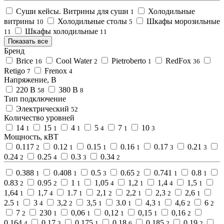
Суши кейсы. Витрины для суши
Холодильные
1
витрины
Холодильные столы
Шкафы морозильные
10
5
Шкафы холодильные
11
11
Показать все
Бренд
Brice
Cool Water
Pietroberto
RedFox
16
2
1
36
Retigo
Frenox
7
4
Напряжение, В
220 В
380 В
58
8
Тип подключение
Электрический
52
Количество уровней
14
15
4
5
7
10
1
1
1
4
1
3
Мощность, кВТ
0.117
0.12
0.15
0.16
0.17
0.21
2
1
1
1
3
3
0.24
0.25
0.3
0.34
2
4
3
2
0.388
0.408
0.5
0.65
0.741
0.8
1
1
3
2
1
1
0.83
0.95
1
1,05
1,2
1,4
1,5
2
2
1
4
1
4
1
1,64
1,7
1.7
2,1
2,2
2,3
2,6
1
4
1
2
1
2
1
2.5
3
3,2
3,5
3.0
4,3
4,6
6
1
4
2
1
1
1
2
2
7
230
0,06
0,12
0,15
0,16
2
1
1
1
1
2
0,164
0,17
0,175
0,18
0,185
0,19
4
3
1
6
2
2