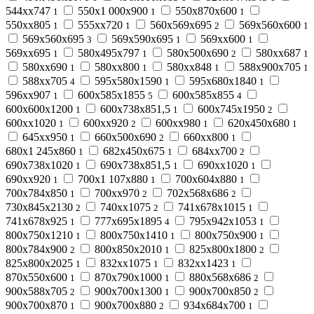
544хх747
550х1 000х900
550х870х600
1
1
1
550хх805
555хх720
560х569х695
569х560х600
1
1
2
1
569х560х695
569х590х695
569хх600
3
1
1
569хх695
580х495х797
580х500х690
580хх687
1
1
2
1
580хх690
580хх800
580хх848
588х900х705
1
1
1
1
588хх705
595х580х1590
595х680х1840
4
1
1
596хх907
600х585х1855
600х585х855
1
5
4
600х600х1200
600х738х851,5
600х745х1950
1
1
2
600хх1020
600хх920
600хх980
620х450х680
1
2
1
1
645хх950
660х500х690
660хх800
1
2
1
680х1 245х860
682х450х675
684хх700
1
1
2
690х738х1020
690х738х851,5
690хх1020
1
1
1
690хх920
700х1 107х880
700х604х880
1
1
1
700х784х850
700хх970
702х568х686
1
2
2
730х845х2130
740хх1075
741х678х1015
2
2
1
741х678х925
777х695х1895
795х942х1053
1
4
1
800х750х1210
800х750х1410
800х750х900
1
1
1
800х784х900
800х850х2010
825х800х1800
2
1
2
825х800х2025
832хх1075
832хх1423
1
1
1
870х550х600
870х790х1000
880х568х686
1
1
2
900х588х705
900х700х1300
900х700х850
2
1
2
900х700х870
900х700х880
934х684х700
1
2
1