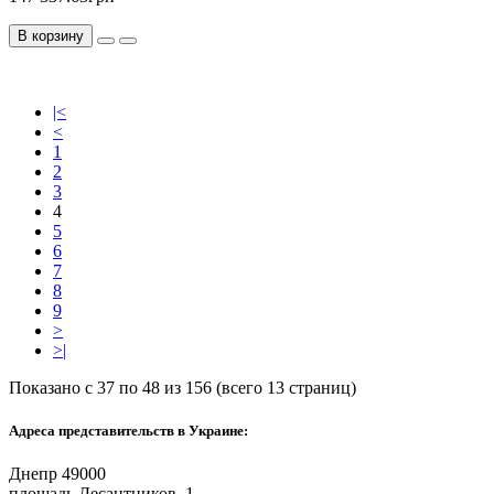
В корзину
|<
<
1
2
3
4
5
6
7
8
9
>
>|
Показано с 37 по 48 из 156 (всего 13 страниц)
Адреса представительств в Украине:
Днепр 49000
площадь Десантников, 1