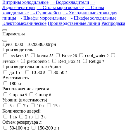
Витрины холодильные
- Водоохладители
-
Льдогенераторы
- Столы морозильные
- Столы
холодильные
- Суши-кейсы
- Холодильные столы для
пиццы
- Шкафы морозильные
- Шкафы холодильные
Электромеханическое
Производственные линии
Распродажа
Параметры
Цена
0.00
-
1020686.00
грн
Производитель
beckers
brema
Brice
cool_water
13
55
26
2
Frenox
pietroberto
Red_Fox
Retigo
4
1
51
7
Производительность кг/цикл
до 15
10-30
30-50
1
8
2
Вместимость
180 кг
1
Расположение агрегата
Справа
Снизу
9
8
Уровни (вместимость)
5
7
10
15
1
1
1
1
Количество дверей
1
2
3
16
13
6
Объем резервуара л
50-100 л
150-200 л
2
1