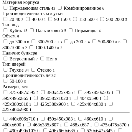
Материал корпуса
Нержавеющая сталь
Комбинированное
43
6
Производительность кг/сутки
20-40
40-60
90-150
150-500
500-2000
3
1
3
4
5
Тип льда
Кубик
Пальчиковый
Пирамидка
15
5
4
Объем л
до 300 л
300-500 л
до 200 л
500-800 л
8
13
4
6
800-1000 л
1000-1400 л
2
3
Наличие бункера
Встроенный
Нет
7
9
Тип дверей
Глухие
Стекло
34
1
Производительность л/час
50-100
3
Размеры, мм
375х487х595
380х425х955
395х450х505
2
1
1
395х495х865
395х585х1020
404хх590
1
1
1
425х380х810
425х380х960
425х404х830
2
1
1
425х404х980
1
440х606х710
450х450х983
460хх610
1
1
1
460хх690
468х385х607
468хх687
475х475х870
1
1
1
1
490х490х1070
496х660х685
520х647х845
1
1
1