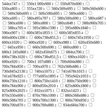
544хх747
550х1 000х900
550х870х600
1
1
1
550хх805
555хх720
560х569х695
569х560х600
1
1
2
1
569х560х695
569х590х695
569хх600
3
1
1
569хх695
580х495х797
580х500х690
580хх687
1
1
2
1
580хх690
580хх800
580хх848
588х900х705
1
1
1
1
588хх705
595х580х1590
595х680х1840
4
1
1
596хх907
600х585х1855
600х585х855
1
5
4
600х600х1200
600х738х851,5
600х745х1950
1
1
2
600хх1020
600хх920
600хх980
620х450х680
1
2
1
1
645хх950
660х500х690
660хх800
1
2
1
680х1 245х860
682х450х675
684хх700
1
1
2
690х738х1020
690х738х851,5
690хх1020
1
1
1
690хх920
700х1 107х880
700х604х880
1
1
1
700х784х850
700хх970
702х568х686
1
2
2
730х845х2130
740хх1075
741х678х1015
2
2
1
741х678х925
777х695х1895
795х942х1053
1
4
1
800х750х1210
800х750х1410
800х750х900
1
1
1
800х784х900
800х850х2010
825х800х1800
2
1
2
825х800х2025
832хх1075
832хх1423
1
1
1
870х550х600
870х790х1000
880х568х686
1
1
2
900х588х705
900х700х1300
900х700х850
2
1
2
900х700х870
900х700х880
934х684х700
1
2
1