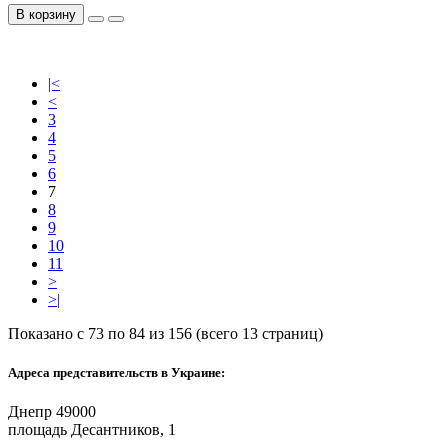
В корзину
|<
<
3
4
5
6
7
8
9
10
11
>
>|
Показано с 73 по 84 из 156 (всего 13 страниц)
Адреса представительств в Украине:
Днепр 49000
площадь Десантников, 1