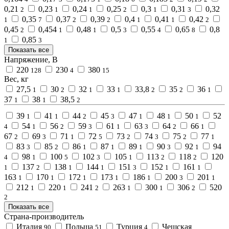
0,21
0,23
0,24
0,25
0,3
0,31
0,32
2
1
1
2
1
3
0,35
0,37
0,39
0,4
0,41
0,42
1
7
2
2
1
1
2
0,45
0,454
0,48
0,5
0,55
0,65
0,8
2
1
1
3
4
8
0,85
1
3
Показать все
Напряжение, В
220
230
380
128
4
15
Вес, кг
27,5
30
32
33
33,8
35
36
1
2
1
1
2
2
1
37
38
38,5
1
1
2
39
41
44
45
47
48
50
52
1
1
2
3
1
1
1
54
56
59
61
63
64
66
4
1
2
3
1
3
2
1
67
69
71
72
73
74
75
77
2
3
1
5
2
3
2
1
83
85
86
87
89
90
92
94
3
2
1
1
1
3
1
98
100
102
105
113
118
120
4
1
5
3
1
2
2
137
138
144
151
152
161
1
2
1
1
3
1
1
163
170
172
173
186
200
201
1
1
1
1
1
3
1
212
220
241
263
300
306
520
1
1
2
1
1
2
2
Показать все
Страна-производитель
Италия
Польша
Турция
Чешская
90
51
4