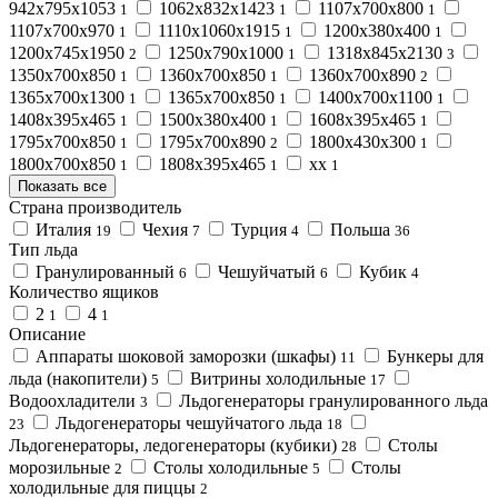
942х795х1053
1062х832х1423
1107х700х800
1
1
1
1107х700х970
1110х1060х1915
1200х380х400
1
1
1
1200х745х1950
1250х790х1000
1318х845х2130
2
1
3
1350х700х850
1360х700х850
1360х700х890
1
1
2
1365х700х1300
1365х700х850
1400х700х1100
1
1
1
1408х395х465
1500х380х400
1608х395х465
1
1
1
1795х700х850
1795х700х890
1800х430х300
1
2
1
1800х700х850
1808х395х465
хх
1
1
1
Показать все
Страна производитель
Италия
Чехия
Турция
Польша
19
7
4
36
Тип льда
Гранулированный
Чешуйчатый
Кубик
6
6
4
Количество ящиков
2
4
1
1
Описание
Аппараты шоковой заморозки (шкафы)
Бункеры для
11
льда (накопители)
Витрины холодильные
5
17
Водоохладители
Льдогенераторы гранулированного льда
3
Льдогенераторы чешуйчатого льда
23
18
Льдогенераторы, ледогенераторы (кубики)
Столы
28
морозильные
Столы холодильные
Столы
2
5
холодильные для пиццы
2