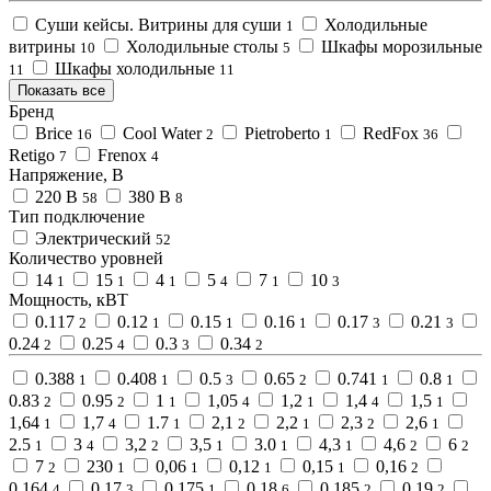
Суши кейсы. Витрины для суши
Холодильные
1
витрины
Холодильные столы
Шкафы морозильные
10
5
Шкафы холодильные
11
11
Показать все
Бренд
Brice
Cool Water
Pietroberto
RedFox
16
2
1
36
Retigo
Frenox
7
4
Напряжение, В
220 В
380 В
58
8
Тип подключение
Электрический
52
Количество уровней
14
15
4
5
7
10
1
1
1
4
1
3
Мощность, кВТ
0.117
0.12
0.15
0.16
0.17
0.21
2
1
1
1
3
3
0.24
0.25
0.3
0.34
2
4
3
2
0.388
0.408
0.5
0.65
0.741
0.8
1
1
3
2
1
1
0.83
0.95
1
1,05
1,2
1,4
1,5
2
2
1
4
1
4
1
1,64
1,7
1.7
2,1
2,2
2,3
2,6
1
4
1
2
1
2
1
2.5
3
3,2
3,5
3.0
4,3
4,6
6
1
4
2
1
1
1
2
2
7
230
0,06
0,12
0,15
0,16
2
1
1
1
1
2
0,164
0,17
0,175
0,18
0,185
0,19
4
3
1
6
2
2