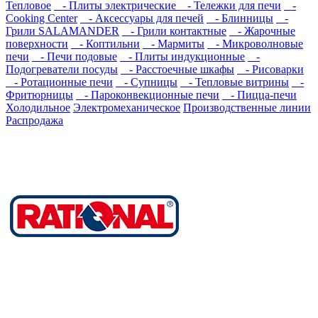
Тепловое
- Плиты электрические
- Тележки для печи
-
Cooking Center
- Аксессуары для печей
- Блинницы
-
Грили SALAMANDER
- Грили контактные
- Жарочные
поверхности
- Коптильни
- Мармиты
- Микроволновые
печи
- Печи подовые
- Плиты индукционные
-
Подогреватели посуды
- Расстоечные шкафы
- Рисоварки
- Ротационные печи
- Супницы
- Тепловые витрины
-
Фритюрницы
- Пароконвекционные печи
- Пицца-печи
Холодильное
Электромеханическое
Производственные линии
Распродажа