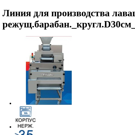
Линия для производства лава
режущ.барабан._кругл.D30см_