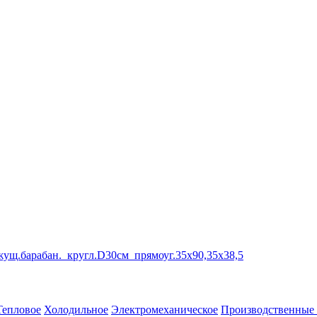
ежущ.барабан._кругл.D30см_прямоуг.35х90,35х38,5
Тепловое
Холодильное
Электромеханическое
Производственные