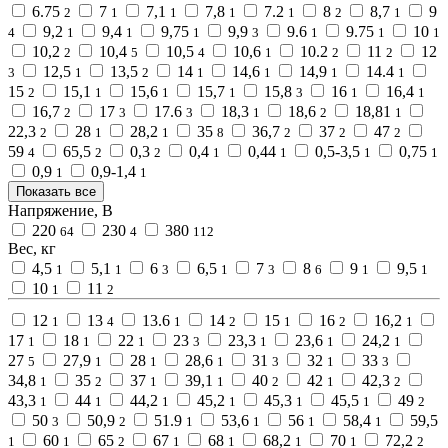
6.75
7
7,1
7,8
7.2
8
8,7
9
2
1
1
1
1
2
1
9,2
9,4
9,75
9,9
9.6
9.75
10
4
1
1
1
3
1
1
1
10,2
10,4
10,5
10,6
10.2
11
12
2
5
4
1
2
2
12,5
13,5
14
14,6
14,9
14.4
3
1
2
1
1
1
1
15
15,1
15,6
15,7
15,8
16
16,4
2
1
1
1
3
1
1
16,7
17
17.6
18,3
18,6
18,81
2
3
3
1
2
1
22,3
28
28,2
35
36,7
37
47
2
1
1
8
2
2
2
59
65,5
0,3
0,4
0,44
0,5-3,5
0,75
4
2
2
1
1
1
1
0,9
0,9-1,4
1
1
Показать все
Напряжение, В
220
230
380
64
4
112
Вес, кг
4,5
5,1
6
6,5
7
8
9
9,5
1
1
3
1
3
6
1
1
10
11
1
2
12
13
13.6
14
15
16
16,2
1
4
1
2
1
2
1
17
18
22
23
23,3
23,6
24,2
1
1
1
3
1
1
1
27
27,9
28
28,6
31
32
33
5
1
1
1
3
1
3
34,8
35
37
39,1
40
42
42,3
1
2
1
1
2
1
2
43,3
44
44,2
45,2
45,3
45,5
49
1
1
1
1
1
1
2
50
50,9
51.9
53,6
56
58,4
59,5
3
2
1
1
1
1
60
65
67
68
68,2
70
72,2
1
1
2
1
1
1
1
2