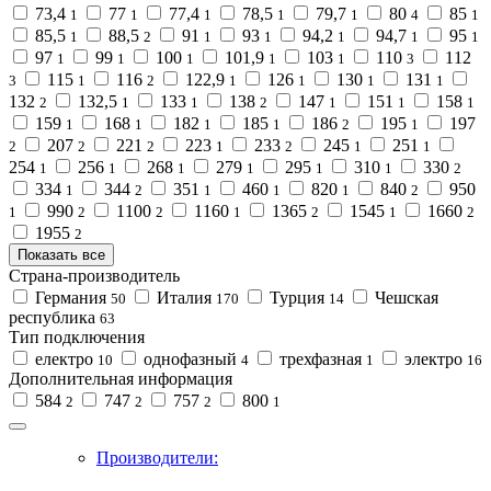
73,4
77
77,4
78,5
79,7
80
85
1
1
1
1
1
4
1
85,5
88,5
91
93
94,2
94,7
95
1
2
1
1
1
1
1
97
99
100
101,9
103
110
112
1
1
1
1
1
3
115
116
122,9
126
130
131
3
1
2
1
1
1
1
132
132,5
133
138
147
151
158
2
1
1
2
1
1
1
159
168
182
185
186
195
197
1
1
1
1
2
1
207
221
223
233
245
251
2
2
2
1
2
1
1
254
256
268
279
295
310
330
1
1
1
1
1
1
2
334
344
351
460
820
840
950
1
2
1
1
1
2
990
1100
1160
1365
1545
1660
1
2
2
1
2
1
2
1955
2
Показать все
Страна-производитель
Германия
Италия
Турция
Чешская
50
170
14
республика
63
Тип подключения
електро
однофазный
трехфазная
электро
10
4
1
16
Дополнительная информация
584
747
757
800
2
2
2
1
Производители: