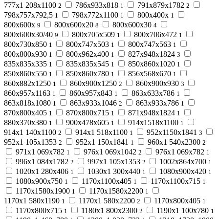
777х1 208х1100
786х933х818
791х879х1782
2
1
2
798х757х792,5
798х772х1100
800х400х
1
1
1
800х600х
800х600х20
800х600х30
9
8
4
800х600х30/40
800х705х509
800х706х472
9
1
1
800х730х850
800х747х503
800х747х563
1
1
1
800х800х930
800х962х400
827х948х1824
1
1
3
835х835х335
835х835х545
850х860х1020
1
1
1
850х860х550
850х860х780
856х568х670
1
1
1
860х882х1250
860х900х1250
860х900х930
1
2
3
860х957х1163
860х957х843
863х633х786
1
1
1
863х818х1080
863х933х1046
863х933х786
1
2
1
870х800х405
870х800х715
871х948х1824
1
1
1
880х370х380
900х478х605
914х1518х1100
1
1
1
914х1 140х1100
914х1 518х1100
952х1150х1841
2
1
3
952х1 105х1353
952х1 150х1841
960х1 540х2300
2
1
2
971х1 069х782
976х1 069х1042
976х1 069х782
1
2
1
996х1 084х1782
997х1 105х1353
1002х864х700
2
2
1
1020х1 280х406
1030х1 300х440
1080х900х420
1
1
1
1080х900х750
1170х1100х405
1170х1100х715
1
1
1
1170х1580х1900
1170х1580х2200
1
1
1170х1 580х1190
1170х1 580х2200
1170х800х405
1
2
1
1170х800х715
1180х1 800х2300
1190х1 100х780
1
2
1