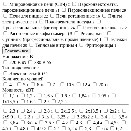
Микроволновые печи (СВЧ)
Пароконвектоматы,
2
пароконвекционные печи
Пароконвекционные печи
31
29
Печи для пиццы
Печи ротационные
Плиты
22
16
электрические
Подогреватели посуды
18
2
Профессиональные фритюрницы
Расстоечные шкафы
24
2
Расстоечные шкафы (камеры)
Рисоварки
5
1
Супницы (профессиональные, промышленные)
Тележки
1
для печей
Тепловые витрины
Фритюрницы
20
4
1
Показать все
Напряжение, В
220 В
380 В
63
90
Тип подключение
Электрический
160
Количество уровней
4
5
6
7
10
12
20
1
1
10
1
9
4
12
Мощность, кВТ
1,1
1,2
1,6
1,8
1,84
1,95
1
7
5
2
1
1
1х13,5
1.6
2
2,2
1
3
3
3
2,3
2,4
2,8
2х12,5
2х13,5
2х2
1
2
1
1
1
1
2х9,9
2.2
3
3,25
3,25х2
3,4
3,5
1
1
15
2
2
1
4
3,6
3х2
3.5
4
4,3
4,4
4,5
4
4
2
2
1
4
9
4.5
4.8
4.9
5
5,2
5,3
6
6,2
1
1
2
3
4
1
4
1