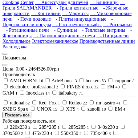
Cooking Center
- Аксессуары для печей
- Блинницы
-
Грили SALAMANDER
- Грили контактные
- Жарочные
поверхности
- Коптильни
- Мармиты
- Микроволновые
печи
- Печи подовые
- Плиты индукционные
-
Подогреватели посуды
- Расстоечные шкафы
- Рисоварки
- Ротационные печи
- Супницы
- Тепловые витрины
-
Фритюрницы
- Пароконвекционные печи
- Пицца-печи
Холодильное
Электромеханическое
Производственные линии
Распродажа
Параметры
Цена
0.00
-
2464526.00
грн
Производитель
AMO FORNI
ArteBianca
beckers
cuppone
16
3
53
8
electrolux_professional
FINES d.o.o.
FM
2
32
40
GAM
Inoxclass
italbakery
1
14
71
rational
Red_Fox
Retigo
rm_gastro
62
1
22
41
SMEG Spa
UNOX
XTS
zanolli
ЕМ
8
15
4
18
4
Показать все
Рабочая поверхность, мм
220х230
285*285
285х285
340х230
2
1
1
2
370х560
475х230
550х350
735х400
2
4
2
3