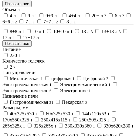
Показать все
Объем л
4 л
9 л
9+9 л
4+4 л
20+ л
6 л
1
1
1
1
2
2
6+6 л
7 л
7+7 л
8 л
2
1
2
1
8+8 л
10 л
10+10 л
13 л
13+13 л
1
1
1
3
3
17 л
17+17 л
1
1
Показать все
Питание
220
1
Количество тележек
2
7
Тип управления
Механическая
цифровая
Цифровой
1
1
2
Электромеханическая
Электромеханический
1
1
Электромеханическое
Электронное
6
1
Назначение печи
Гастрономическая
Пекарская
31
6
Размеры, мм
40х325х530
60х325х530
144х120х53
1
1
1
170х550х325
250х415х115
250х505х325
1
1
1
265х325х
325х265х
330х330х360
330х620х280
1
1
1
1
335х310х520
335х430х520
335х570х520
2
2
4