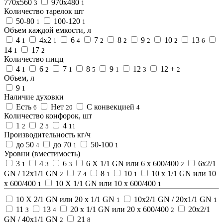
770х560
970х480
3
1
Количество тарелок шт
50-80
100-120
1
1
Объем каждой емкости, л
4
4х2
6
7
8
9
10
13
1
1
4
2
2
2
2
6
14
17
1
2
Количество пицц
4
6
7
8
9
12
12 +
1
2
1
5
1
3
2
Объем, л
9
1
Наличие духовки
Есть
Нет
С конвекцией
6
20
4
Количество конфорок, шт
1
2
4
2
5
11
Производительность кг/ч
до 50
до 70
50-100
4
1
1
Уровни (вместимость)
3
4
6
6 Х 1/1 GN или 6 x 600/400
6x2/1
1
3
3
2
GN / 12x1/1 GN
7
8
10
10 x 1/1 GN или 10
2
4
1
1
x 600/400
10 Х 1/1 GN или 10 x 600/400
1
1
10 Х 2/1 GN или 20 x 1/1 GN
10x2/1 GN / 20x1/1 GN
1
1
11
13
20 x 1/1 GN или 20 x 600/400
20x2/1
3
4
2
GN / 40x1/1 GN
21
2
8