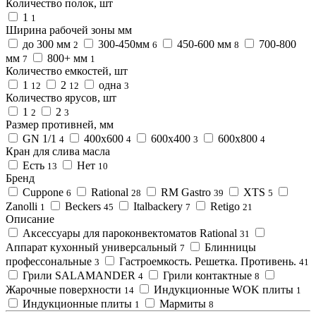
Количество полок, шт
1
1
Ширина рабочей зоны мм
до 300 мм
300-450мм
450-600 мм
700-800
2
6
8
мм
800+ мм
7
1
Количество емкостей, шт
1
2
одна
12
12
3
Количество ярусов, шт
1
2
2
3
Размер противней, мм
GN 1/1
400x600
600х400
600х800
4
4
3
4
Кран для слива масла
Есть
Нет
13
10
Бренд
Cuppone
Rational
RM Gastro
XTS
6
28
39
5
Zanolli
Beckers
Italbackery
Retigo
1
45
7
21
Описание
Аксессуары для пароконвектоматов Rational
31
Аппарат кухонный универсальный
Блинницы
7
профессональные
Гастроемкость. Решетка. Противень.
3
41
Грили SALAMANDER
Грили контактные
4
8
Жарочные поверхности
Индукционные WOK плиты
14
1
Индукционные плиты
Мармиты
1
8