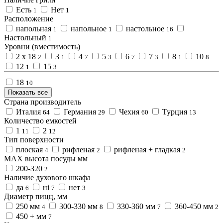
Есть
Нет
1
1
Расположение
напольная
напольное
настольное
1
1
16
Настольный
1
Уровни (вместимость)
2 х 18
3
4
5
6
7
8
10
2
1
7
3
7
3
1
8
12
15
1
3
18
10
Показать все
Страна производитель
Италия
Германия
Чехия
Турция
64
29
60
13
Количество емкостей
1
2
11
12
Тип поверхности
плоская
рифленая
рифленая + гладкая
4
2
2
МАХ высота посуды мм
200-320
2
Наличие духового шкафа
да
ні
нет
6
7
3
Диаметр пицц, мм
250 мм
300-330 мм
330-360 мм
360-450 мм
4
8
7
2
450 + мм
7