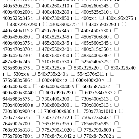
340х530х235
400х260х310
400х260х345
1
1
1
400х400х200
400х483х280
400х525х310
1
1
1
400х525х345
400х730х850
400хх
430х195х275
1
1
1
1
430х295х290
430х390х275
430х590х290
1
1
1
440х340х115
450х260х345
450х450х530
2
1
1
450х450х850
450х525х345
450х750х850
1
1
1
460х460х375
465х280х345
465х560х345
1
1
1
470х470х870
470х550х240
480х315х350
1
2
1
480х450х230
480х630х350
483х400х280
1
1
1
487х860х245
510х600х530
525х540х375
1
1
1
525х690х375
530х325х
530х325х20
530х325х40
1
9
1
530хх
540х735х240
554х376х311
1
6
3
1
575х683х586
600х400х
600х400х20
1
12
7
600х400х30
600х400х30/40
600х587х472
4
8
1
600х800х30/40
600х990х290
602х584х537
1
1
2
644х683х575
730х400х300
730х400х313
1
5
1
730х400х900
730х800х300
730х800х313
9
5
1
730х800х900
730х800х936
750х773х1010
14
1
1
750х773х675
750х773х772
750х773х843
1
1
1
764х902х700
765х695х355
765х695х585
1
1
1
768х933х818
775х790х1020
775х790х600
1
1
1
775х790х780
776х847х1042
776х847х782
1
2
2