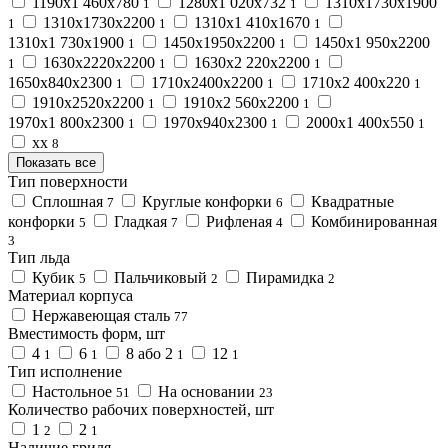
1190х1 460х780
1280х1 020х732
1310х1730х1900
1
1
1310х1730х2200
1310х1 410х1670
1
1
1
1310х1 730х1900
1450х1950х2200
1450х1 950х2200
1
1
1630х2220х2200
1630х2 220х2200
1
1
1
1650х840х2300
1710х2400х2200
1710х2 400х220
1
1
1
1910х2520х2200
1910х2 560х2200
1
1
1970х1 800х2300
1970х940х2300
2000х1 400х550
1
1
1
хх
8
Показать все
Тип поверхности
Сплошная
Круглые конфорки
Квадратные
7
6
конфорки
Гладкая
Рифленая
Комбинированная
5
7
4
3
Тип льда
Кубик
Пальчиковый
Пирамидка
5
2
2
Материал корпуса
Нержавеющая сталь
77
Вместимость форм, шт
4
6
8 або 2
12
1
1
1
1
Тип исполнение
Настольное
На основании
51
23
Количество рабочих поверхностей, шт
1
2
2
1
Наличие гриля