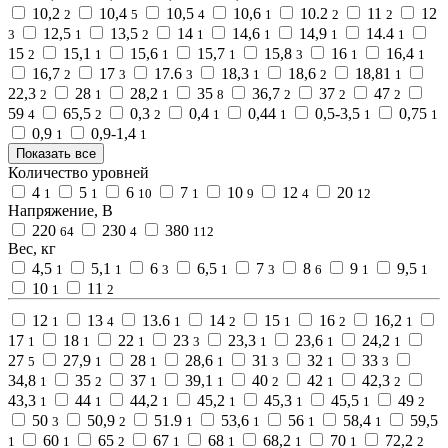
10,2
10,4
10,5
10,6
10.2
11
12
2
5
4
1
2
2
12,5
13,5
14
14,6
14,9
14.4
3
1
2
1
1
1
1
15
15,1
15,6
15,7
15,8
16
16,4
2
1
1
1
3
1
1
16,7
17
17.6
18,3
18,6
18,81
2
3
3
1
2
1
22,3
28
28,2
35
36,7
37
47
2
1
1
8
2
2
2
59
65,5
0,3
0,4
0,44
0,5-3,5
0,75
4
2
2
1
1
1
1
0,9
0,9-1,4
1
1
Показать все
Количество уровней
4
5
6
7
10
12
20
1
1
10
1
9
4
12
Напряжение, В
220
230
380
64
4
112
Вес, кг
4,5
5,1
6
6,5
7
8
9
9,5
1
1
3
1
3
6
1
1
10
11
1
2
12
13
13.6
14
15
16
16,2
1
4
1
2
1
2
1
17
18
22
23
23,3
23,6
24,2
1
1
1
3
1
1
1
27
27,9
28
28,6
31
32
33
5
1
1
1
3
1
3
34,8
35
37
39,1
40
42
42,3
1
2
1
1
2
1
2
43,3
44
44,2
45,2
45,3
45,5
49
1
1
1
1
1
1
2
50
50,9
51.9
53,6
56
58,4
59,5
3
2
1
1
1
1
60
65
67
68
68,2
70
72,2
1
1
2
1
1
1
1
2