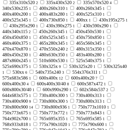
335х310х520
335х430х520
335х570х520
2
2
4
340х530х235
400х260х310
400х260х345
1
1
1
400х400х200
400х483х280
400х525х310
1
1
1
400х525х345
400х730х850
400хх
430х195х275
1
1
1
1
430х295х290
430х390х275
430х590х290
1
1
1
440х340х115
450х260х345
450х450х530
2
1
1
450х450х850
450х525х345
450х750х850
1
1
1
460х460х375
465х280х345
465х560х345
1
1
1
470х470х870
470х550х240
480х315х350
1
2
1
480х450х230
480х630х350
483х400х280
1
1
1
487х860х245
510х600х530
525х540х375
1
1
1
525х690х375
530х325х
530х325х20
530х325х40
1
9
1
530хх
540х735х240
554х376х311
1
6
3
1
575х683х586
600х400х
600х400х20
1
12
7
600х400х30
600х400х30/40
600х587х472
4
8
1
600х800х30/40
600х990х290
602х584х537
1
1
2
644х683х575
730х400х300
730х400х313
1
5
1
730х400х900
730х800х300
730х800х313
9
5
1
730х800х900
730х800х936
750х773х1010
14
1
1
750х773х675
750х773х772
750х773х843
1
1
1
764х902х700
765х695х355
765х695х585
1
1
1
768х933х818
775х790х1020
775х790х600
1
1
1