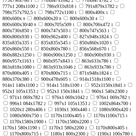
775х790х780
776х847х1042
776х847х782
1
2
2
777х1 208х1100
786х933х818
791х879х1782
2
1
2
798х757х792,5
798х772х1100
800х400х
1
1
1
800х600х
800х600х20
800х600х30
9
8
4
800х600х30/40
800х705х509
800х706х472
9
1
1
800х730х850
800х747х503
800х747х563
1
1
1
800х800х930
800х962х400
827х948х1824
1
1
3
835х835х335
835х835х545
850х860х1020
1
1
1
850х860х550
850х860х780
856х568х670
1
1
1
860х882х1250
860х900х1250
860х900х930
1
2
3
860х957х1163
860х957х843
863х633х786
1
1
1
863х818х1080
863х933х1046
863х933х786
1
2
1
870х800х405
870х800х715
871х948х1824
1
1
1
880х370х380
900х478х605
914х1518х1100
1
1
1
914х1 140х1100
914х1 518х1100
952х1150х1841
2
1
3
952х1 105х1353
952х1 150х1841
960х1 540х2300
2
1
2
971х1 069х782
976х1 069х1042
976х1 069х782
1
2
1
996х1 084х1782
997х1 105х1353
1002х864х700
2
2
1
1020х1 280х406
1030х1 300х440
1080х900х420
1
1
1
1080х900х750
1170х1100х405
1170х1100х715
1
1
1
1170х1580х1900
1170х1580х2200
1
1
1170х1 580х1190
1170х1 580х2200
1170х800х405
1
2
1
1170х800х715
1180х1 800х2300
1190х1 100х780
1
2
1