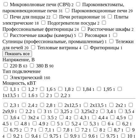
Микроволновые печи (СВЧ)
Пароконвектоматы,
2
пароконвекционные печи
Пароконвекционные печи
31
29
Печи для пиццы
Печи ротационные
Плиты
22
16
электрические
Подогреватели посуды
18
2
Профессиональные фритюрницы
Расстоечные шкафы
24
2
Расстоечные шкафы (камеры)
Рисоварки
5
1
Супницы (профессиональные, промышленные)
Тележки
1
для печей
Тепловые витрины
Фритюрницы
20
4
1
Показать все
Напряжение, В
220 В
380 В
63
90
Тип подключение
Электрический
160
Мощность, кВТ
1,1
1,2
1,6
1,8
1,84
1,95
1
7
5
2
1
1
1х13,5
1.6
2
2,2
1
3
3
3
2,3
2,4
2,8
2х12,5
2х13,5
2х2
1
2
1
1
1
1
2х9,9
2.2
3
3,25
3,25х2
3,4
3,5
1
1
15
2
2
1
4
3,6
3х2
3.5
4
4,3
4,4
4,5
4
4
2
2
1
4
9
4.5
4.8
4.9
5
5,2
5,3
6
6,2
1
1
2
3
4
1
4
1
6.75
7
7,1
7,8
7.2
8
8,7
9
2
1
1
1
1
2
1
9,2
9,4
9,75
9,9
9.6
9.75
10
4
1
1
1
3
1
1
1