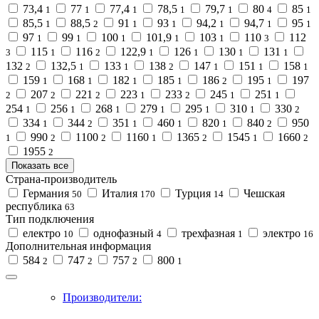
73,4
77
77,4
78,5
79,7
80
85
1
1
1
1
1
4
1
85,5
88,5
91
93
94,2
94,7
95
1
2
1
1
1
1
1
97
99
100
101,9
103
110
112
1
1
1
1
1
3
115
116
122,9
126
130
131
3
1
2
1
1
1
1
132
132,5
133
138
147
151
158
2
1
1
2
1
1
1
159
168
182
185
186
195
197
1
1
1
1
2
1
207
221
223
233
245
251
2
2
2
1
2
1
1
254
256
268
279
295
310
330
1
1
1
1
1
1
2
334
344
351
460
820
840
950
1
2
1
1
1
2
990
1100
1160
1365
1545
1660
1
2
2
1
2
1
2
1955
2
Показать все
Страна-производитель
Германия
Италия
Турция
Чешская
50
170
14
республика
63
Тип подключения
електро
однофазный
трехфазная
электро
10
4
1
16
Дополнительная информация
584
747
757
800
2
2
2
1
Производители: