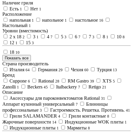
Наличие гриля
Есть
Нет
1
1
Расположение
напольная
напольное
настольное
1
1
16
Настольный
1
Уровни (вместимость)
2 х 18
3
4
5
6
7
8
10
2
1
7
3
7
3
1
8
12
15
1
3
18
10
Показать все
Страна производитель
Италия
Германия
Чехия
Турция
64
29
60
13
Бренд
Cuppone
Rational
RM Gastro
XTS
6
28
39
5
Zanolli
Beckers
Italbackery
Retigo
1
45
7
21
Описание
Аксессуары для пароконвектоматов Rational
31
Аппарат кухонный универсальный
Блинницы
7
профессональные
Гастроемкость. Решетка. Противень.
3
41
Грили SALAMANDER
Грили контактные
4
8
Жарочные поверхности
Индукционные WOK плиты
14
1
Индукционные плиты
Мармиты
1
8