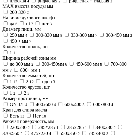
плоская
рифленая
рифленая + гладкая
4
2
2
МАХ высота посуды мм
200-320
2
Наличие духового шкафа
да
ні
нет
6
7
3
Диаметр пицц, мм
250 мм
300-330 мм
330-360 мм
360-450 мм
4
8
7
2
450 + мм
7
Количество полок, шт
1
1
Ширина рабочей зоны мм
до 300 мм
300-450мм
450-600 мм
700-800
2
6
8
мм
800+ мм
7
1
Количество емкостей, шт
1
2
одна
12
12
3
Количество ярусов, шт
1
2
2
3
Размер противней, мм
GN 1/1
400x600
600х400
600х800
4
4
3
4
Кран для слива масла
Есть
Нет
13
10
Рабочая поверхность, мм
220х230
285*285
285х285
340х230
2
1
1
2
370х560
475х230
550х350
735х400
2
4
2
3