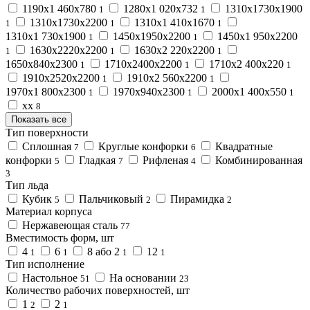
1190х1 460х780
1280х1 020х732
1310х1730х1900
1
1
1310х1730х2200
1310х1 410х1670
1
1
1
1310х1 730х1900
1450х1950х2200
1450х1 950х2200
1
1
1630х2220х2200
1630х2 220х2200
1
1
1
1650х840х2300
1710х2400х2200
1710х2 400х220
1
1
1
1910х2520х2200
1910х2 560х2200
1
1
1970х1 800х2300
1970х940х2300
2000х1 400х550
1
1
1
хх
8
Показать все
Тип поверхности
Сплошная
Круглые конфорки
Квадратные
7
6
конфорки
Гладкая
Рифленая
Комбинированная
5
7
4
3
Тип льда
Кубик
Пальчиковый
Пирамидка
5
2
2
Материал корпуса
Нержавеющая сталь
77
Вместимость форм, шт
4
6
8 або 2
12
1
1
1
1
Тип исполнение
Настольное
На основании
51
23
Количество рабочих поверхностей, шт
1
2
2
1