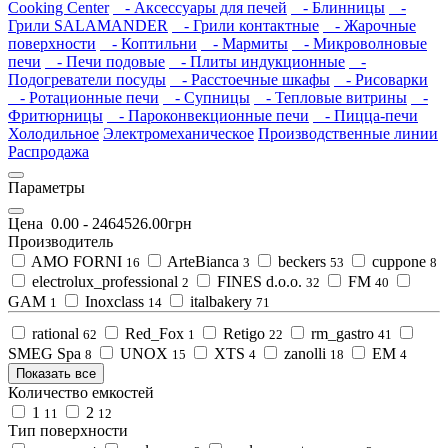
Cooking Center
- Аксессуары для печей
- Блинницы
-
Грили SALAMANDER
- Грили контактные
- Жарочные
поверхности
- Коптильни
- Мармиты
- Микроволновые
печи
- Печи подовые
- Плиты индукционные
-
Подогреватели посуды
- Расстоечные шкафы
- Рисоварки
- Ротационные печи
- Супницы
- Тепловые витрины
-
Фритюрницы
- Пароконвекционные печи
- Пицца-печи
Холодильное
Электромеханическое
Производственные линии
Распродажа
Параметры
Цена
0.00
-
2464526.00
грн
Производитель
AMO FORNI
ArteBianca
beckers
cuppone
16
3
53
8
electrolux_professional
FINES d.o.o.
FM
2
32
40
GAM
Inoxclass
italbakery
1
14
71
rational
Red_Fox
Retigo
rm_gastro
62
1
22
41
SMEG Spa
UNOX
XTS
zanolli
ЕМ
8
15
4
18
4
Показать все
Количество емкостей
1
2
11
12
Тип поверхности