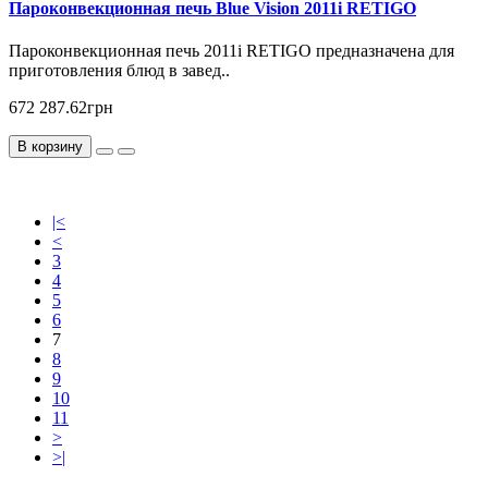
Пароконвекционная печь Blue Vision 2011i RETIGO
Пароконвекционная печь 2011i RETIGO предназначена для
приготовления блюд в завед..
672 287.62грн
В корзину
|<
<
3
4
5
6
7
8
9
10
11
>
>|