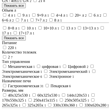
GN / 40x1/1 GN
21
2
8
Показать все
Объем л
4 л
9 л
9+9 л
4+4 л
20+ л
6 л
1
1
1
1
2
2
6+6 л
7 л
7+7 л
8 л
2
1
2
1
8+8 л
10 л
10+10 л
13 л
13+13 л
1
1
1
3
3
17 л
17+17 л
1
1
Показать все
Питание
220
1
Количество тележек
2
7
Тип управления
Механическая
цифровая
Цифровой
1
1
2
Электромеханическая
Электромеханический
1
1
Электромеханическое
Электронное
6
1
Назначение печи
Гастрономическая
Пекарская
31
6
Размеры, мм
40х325х530
60х325х530
144х120х53
1
1
1
170х550х325
250х415х115
250х505х325
1
1
1
265х325х
325х265х
330х330х360
330х620х280
1
1
1
1