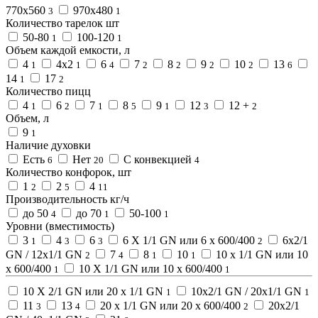
770х560
970х480
3
1
Количество тарелок шт
50-80
100-120
1
1
Объем каждой емкости, л
4
4х2
6
7
8
9
10
13
1
1
4
2
2
2
2
6
14
17
1
2
Количество пицц
4
6
7
8
9
12
12 +
1
2
1
5
1
3
2
Объем, л
9
1
Наличие духовки
Есть
Нет
С конвекцией
6
20
4
Количество конфорок, шт
1
2
4
2
5
11
Производительность кг/ч
до 50
до 70
50-100
4
1
1
Уровни (вместимость)
3
4
6
6 Х 1/1 GN или 6 x 600/400
6x2/1
1
3
3
2
GN / 12x1/1 GN
7
8
10
10 x 1/1 GN или 10
2
4
1
1
x 600/400
10 Х 1/1 GN или 10 x 600/400
1
1
10 Х 2/1 GN или 20 x 1/1 GN
10x2/1 GN / 20x1/1 GN
1
1
11
13
20 x 1/1 GN или 20 x 600/400
20x2/1
3
4
2