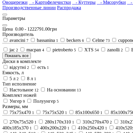
Овощерезки
- Картофелечистки
- Куттеры
- Мясорубки
- 
Производственные линии
Распродажа
Параметры
Цена
0.00
-
1222791.00
грн
Производитель
avancini
bassanina
beckers
Celme
cuppon
7
1
6
73
jac
macpan
pietroberto
XTS
zanolli
2
4
5
54
2
Показать все
Диски в комплекте
відсутні
есть
2
1
Емкость, л
5 л
8 л
2
1
Тип исполнение
Настольное
На основании
12
13
Комплект ножей
Унгер
Полуунгер
9
5
Размеры, мм
75х75х470
75х75х520
85х100х650
85х100х7
1
1
1
270х75х520
280х170х310
310х270х470
310х2
1
1
2
400х185х370
400х200х220
410х250х420
410х520
1
1
1