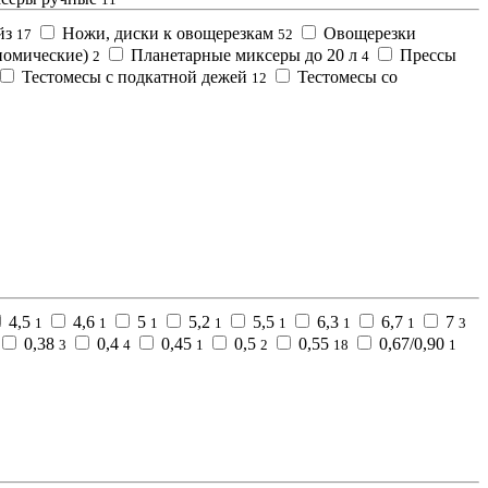
йз
Ножи, диски к овощерезкам
Овощерезки
17
52
номические)
Планетарные миксеры до 20 л
Прессы
2
4
Тестомесы с подкатной дежей
Тестомесы со
12
4,5
4,6
5
5,2
5,5
6,3
6,7
7
1
1
1
1
1
1
1
3
0,38
0,4
0,45
0,5
0,55
0,67/0,90
3
4
1
2
18
1