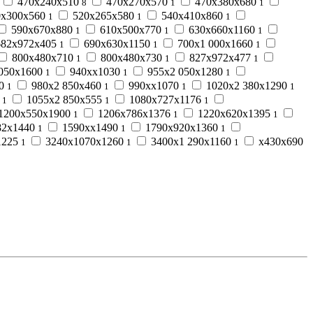
470х240х510
470х270х570
470х380х680
8
1
1
х300х560
520х265х580
540х410х860
1
1
1
590х670х880
610х500х770
630х660х1160
1
1
1
82х972х405
690х630х1150
700х1 000х1660
1
1
1
800х480х710
800х480х730
827х972х477
1
1
1
050х1600
940хх1030
955х2 050х1280
1
1
1
60
980х2 850х460
990хх1070
1020х2 380х1290
1
1
1
1
0
1055х2 850х555
1080х727х1176
1
1
1
1200х550х1900
1206х786х1376
1220х620х1395
1
1
1
82х1440
1590хх1490
1790х920х1360
1
1
1
1225
3240х1070х1260
3400х1 290х1160
х430х690
1
1
1