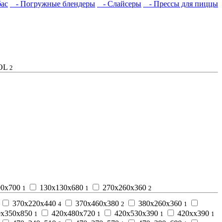
ас
- Погружные блендеры
- Слайсеры
- Прессы для пиццы
OL
2
00х700
130х130х680
270х260х360
1
1
2
370х220х440
370х460х380
380х260х360
4
2
1
х350х850
420х480х720
420х530х390
420хх390
1
1
1
1