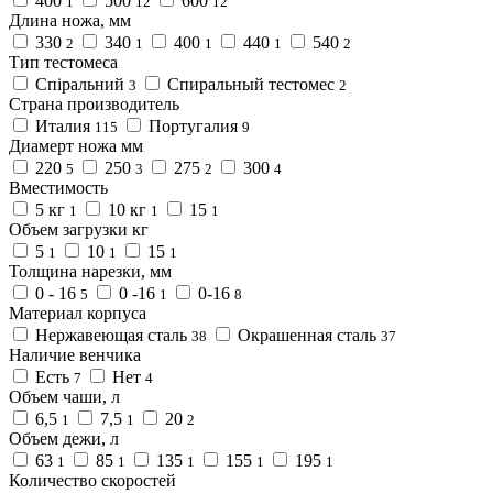
400
500
600
1
12
12
Длина ножа, мм
330
340
400
440
540
2
1
1
1
2
Тип тестомеса
Спіральний
Спиральный тестомес
3
2
Страна производитель
Италия
Португалия
115
9
Диамерт ножа мм
220
250
275
300
5
3
2
4
Вместимость
5 кг
10 кг
15
1
1
1
Объем загрузки кг
5
10
15
1
1
1
Толщина нарезки, мм
0 - 16
0 -16
0-16
5
1
8
Материал корпуса
Нержавеющая сталь
Окрашенная сталь
38
37
Наличие венчика
Есть
Нет
7
4
Объем чаши, л
6,5
7,5
20
1
1
2
Объем дежи, л
63
85
135
155
195
1
1
1
1
1
Количество скоростей