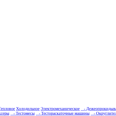
Тепловое
Холодильное
Электромеханическое
- Дежеопрокидыв
ксеры
- Тестомесы
- Тестораскаточные машины
- Округлите