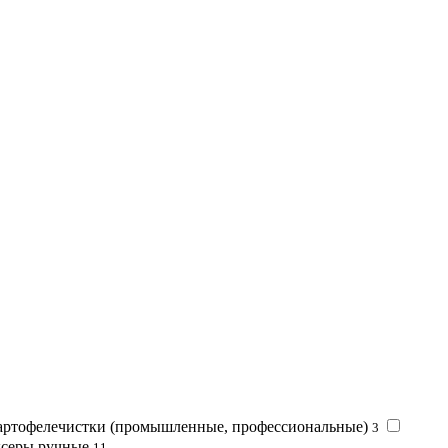
ртофелечистки (промышленные, профессиональные)
3
серы ручные
11