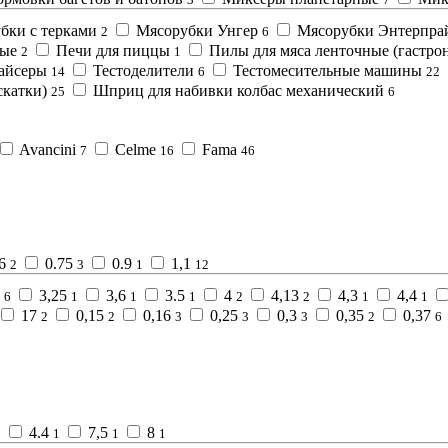
бки с терками
Мясорубки Унгер
Мясорубки Энтерпра
2
6
ные
Печи для пиццы
Пилы для мяса ленточные (гастро
2
1
айсеры
Тестоделители
Тестомесительные машины
14
6
22
скатки)
Шприц для набивки колбас механический
25
6
Avancini
Celme
Fama
7
16
46
.6
0.75
0.9
1,1
2
3
1
12
3
3,25
3,6
3.5
4
4,13
4,3
4,4
6
1
1
1
2
2
1
1
17
0,15
0,16
0,25
0,3
0,35
0,37
2
2
3
3
3
2
6
4.4
7,5
8
1
1
1
1