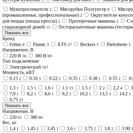
Мукопросеиватели
Мясорубки Полуунгер
Мясору
2
8
(промышленные, профессиональные)
Округлители конус
2
для пиццы (пицца прессы)
Протирочные машины
Сл
2
2
стационарной дежей
Тестораскаточные машины (тестора
11
Показать все
Бренд
Felino
Flamic
XTS
Beckers
Pietroberto
9
3
37
5
2
Напряжение, В
220 В
380 В
56
69
Тип подключение
Электрический
107
Мощность, кВТ
0.15
0.16
0.22
0.35
0.38
0.55
0
2
5
2
1
1
2
1,3
1,5
1,6
1.1
1.5
2
2,2
1
5
1
15
2
2
4
7,9
8,2
8,6
9,2
10.2
13,5
14.2
1
1
1
3
1
3
1
0,75
23
Показать все
Напряжение, В
220
380
61
86
Вес, кг
1,4
1,45
3,45
3,6
3,75
3.8
3.90
1
2
1
1
2
2