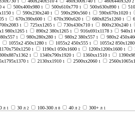
830х730
460х240х510
460х300х740
460х440х320
1
4
1
2
10
500х400х980
500х610х770
500х630х890
510
4
1
1
1
х1150
590х230х240
590х290х560
590х670х1020
1
1
1
1
05
670х390х600
670х390х620
680х825х1260
6
1
1
1
1
700х2083
725хх1265
730х430х710
800х230х240
1
1
1
1
х1 980х1265
890х2 380х1265
916х691х1178
940х1 
1
1
3
980х557
980х280х280
980х2 380х557
980х2 450х4
1
1
1
1055х2 450х1280
1055х2 450х555
1055х2 850х128
1
1
1
1170х750х1250
1190х1 050х1600
1200х1200х1600
1
1
1
300х887х1362
1340х790х1920
1360хх1510
1390х9
1
1
1
5х1795х1370
2130хх1910
2500хх2060
2560х1065х
1
1
1
0 л
30 л
100-300 л
40 л
300+ л
1
2
8
2
1