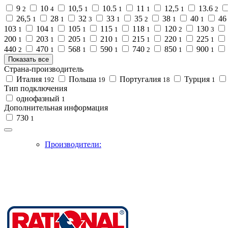
9
10
10,5
10.5
11
12,5
13.6
2
4
1
1
1
1
2
26,5
28
32
33
35
38
40
4
1
1
3
1
2
1
1
103
104
105
115
118
120
130
1
1
1
1
1
2
3
200
203
205
210
215
220
225
1
1
1
1
1
1
1
440
470
568
590
740
850
900
2
1
1
1
2
1
1
Показать все
Страна-производитель
Италия
Польша
Португалия
Турция
192
19
18
1
Тип подключения
однофазный
1
Дополнительная информация
730
1
Производители: