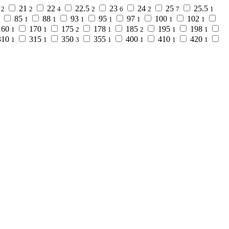
0
21
22
22.5
23
24
25
25.5
2
2
4
2
6
2
7
1
85
88
93
95
97
100
102
1
1
1
1
1
1
1
160
170
175
178
185
195
198
1
1
2
1
2
1
1
310
315
350
355
400
410
420
1
1
3
1
1
1
1