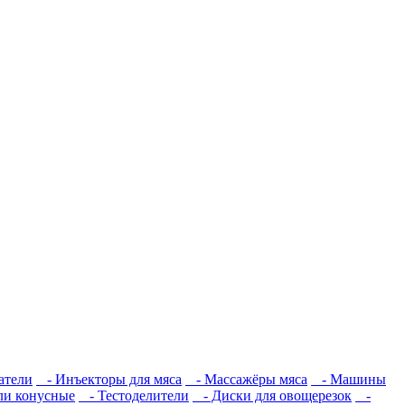
атели
- Инъекторы для мяса
- Массажёры мяса
- Машины
ли конусные
- Тестоделители
- Диски для овощерезок
-