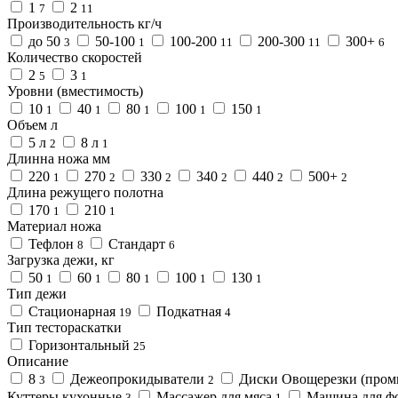
1
2
7
11
Производительность кг/ч
до 50
50-100
100-200
200-300
300+
3
1
11
11
6
Количество скоростей
2
3
5
1
Уровни (вместимость)
10
40
80
100
150
1
1
1
1
1
Объем л
5 л
8 л
2
1
Длинна ножа мм
220
270
330
340
440
500+
1
2
2
2
2
2
Длина режущего полотна
170
210
1
1
Материал ножа
Тефлон
Стандарт
8
6
Загрузка дежи, кг
50
60
80
100
130
1
1
1
1
1
Тип дежи
Стационарная
Подкатная
19
4
Тип тестораскатки
Горизонтальный
25
Описание
8
Дежеопрокидыватели
Диски Овощерезки (пром
3
2
Куттеры кухонные
Массажер для мяса
Машина для фо
3
1