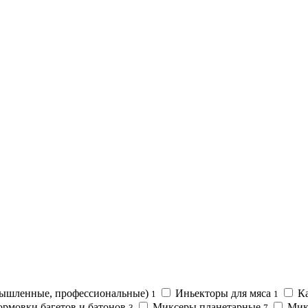
ышленные, профессиональные)
Иньекторы для мяса
Ка
1
1
рмовки багетов и батонов
Миксеры планетарные
Мик
3
7