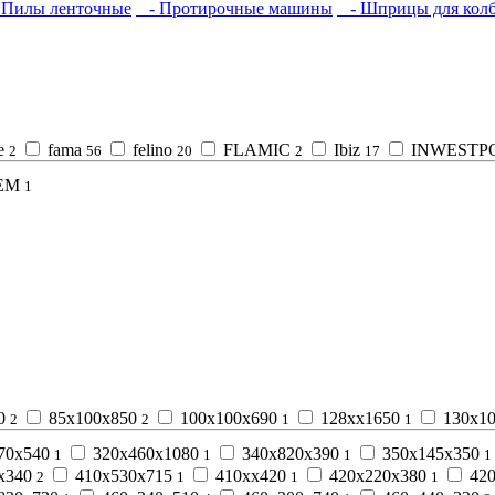
Пилы ленточные
- Протирочные машины
- Шприцы для колб
e
fama
felino
FLAMIC
Ibiz
INWESTP
2
56
20
2
17
ЕМ
1
50
85х100х850
100х100х690
128хх1650
130х1
2
2
1
1
70х540
320х460х1080
340х820х390
350х145х350
1
1
1
1
х340
410х530х715
410хх420
420х220х380
420
2
1
1
1