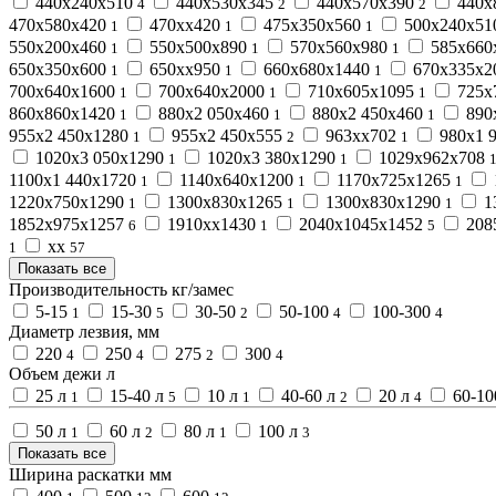
440х240х510
440х530х345
440х570х390
440х
4
2
2
470х580х420
470хх420
475х350х560
500х240х5
1
1
1
550х200х460
550х500х890
570х560х980
585х660
1
1
1
650х350х600
650хх950
660х680х1440
670х335х2
1
1
1
700х640х1600
700х640х2000
710х605х1095
725х
1
1
1
860х860х1420
880х2 050х460
880х2 450х460
890
1
1
1
955х2 450х1280
955х2 450х555
963хх702
980х1 
1
2
1
1020х3 050х1290
1020х3 380х1290
1029х962х708
1
1
1100х1 440х1720
1140х640х1200
1170х725х1265
1
1
1
1220х750х1290
1300х830х1265
1300х830х1290
1
1
1
1
1852х975х1257
1910хх1430
2040х1045х1452
208
6
1
5
хх
1
57
Показать все
Производительность кг/замес
5-15
15-30
30-50
50-100
100-300
1
5
2
4
4
Диаметр лезвия, мм
220
250
275
300
4
4
2
4
Объем дежи л
25 л
15-40 л
10 л
40-60 л
20 л
60-10
1
5
1
2
4
50 л
60 л
80 л
100 л
1
2
1
3
Показать все
Ширина раскатки мм